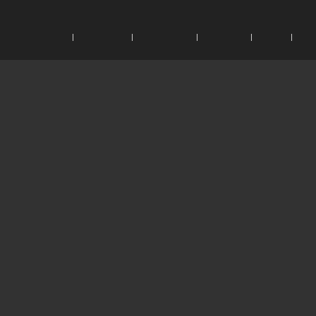
|
|
|
|
|